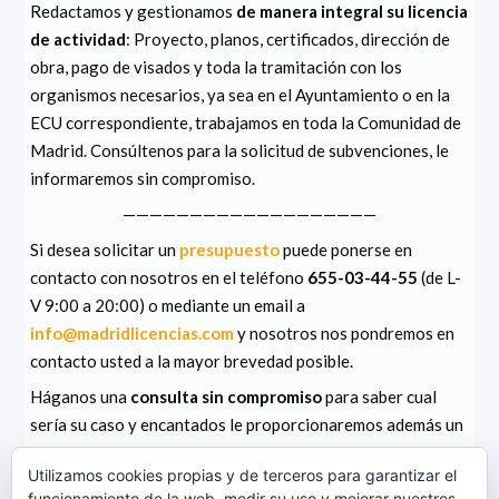
Redactamos y gestionamos
de manera integral su licencia
de actividad
: Proyecto, planos, certificados, dirección de
obra, pago de visados y toda la tramitación con los
organismos necesarios, ya sea en el Ayuntamiento o en la
ECU correspondiente, trabajamos en toda la Comunidad de
Madrid. Consúltenos para la solicitud de subvenciones, le
informaremos sin compromiso.
———————————————————
Si desea solicitar un
presupuesto
puede ponerse en
contacto con nosotros en el teléfono
655-03-44-55
(de L-
V 9:00 a 20:00) o mediante un email a
info@madridlicencias.com
y nosotros nos pondremos en
contacto usted a la mayor brevedad posible.
Háganos una
consulta sin compromiso
para saber cual
sería su caso y encantados le proporcionaremos además un
presupuesto de licencia de apertura
.
Utilizamos cookies propias y de terceros para garantizar el
4.3/5 - (4692 votos)
funcionamiento de la web, medir su uso y mejorar nuestros