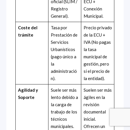
oficial (SLIM /
ECU +
Registro
Conexión
General).
Municipal.
Coste del
Tasa por
Precio privado
trámite
Prestación de
de la ECU +
Servicios
IVA (No pagas
Urbanísticos
la tasa
(pago único a
municipal de
la
gestión, pero
administració
sí el precio de
n).
la entidad).
Agilidad y
Suele ser más
Suelen ser más
Soporte
lento debido a
ágiles en la
la carga de
revisión
trabajo de los
documental
técnicos
inicial.
municipales.
Ofrecen un