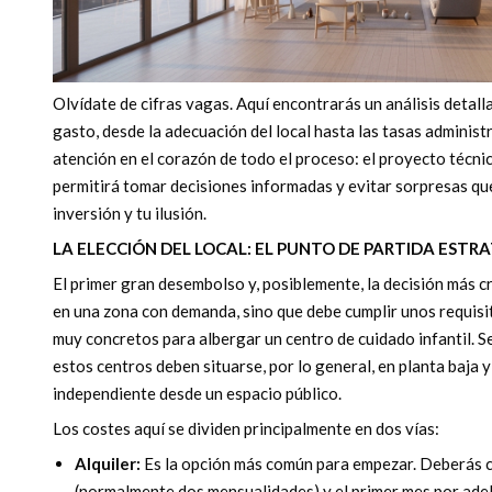
Olvídate de cifras vagas. Aquí encontrarás un análisis detalla
gasto, desde la adecuación del local hasta las tasas administ
atención en el corazón de todo el proceso: el proyecto técn
permitirá tomar decisiones informadas y evitar sorpresas qu
inversión y tu ilusión.
LA ELECCIÓN DEL LOCAL: EL PUNTO DE PARTIDA ESTR
El primer gran desembolso y, posiblemente, la decisión más crí
en una zona con demanda, sino que debe cumplir unos requisit
muy concretos para albergar un centro de cuidado infantil. S
estos centros deben situarse, por lo general, en planta baja y
independiente desde un espacio público.
Los costes aquí se dividen principalmente en dos vías:
Alquiler:
Es la opción más común para empezar. Deberás c
(normalmente dos mensualidades) y el primer mes por adela