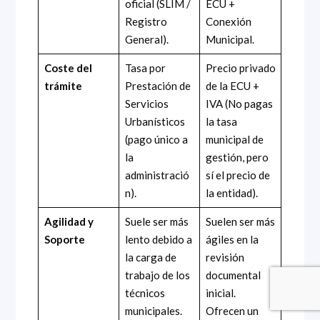
oficial (SLIM /
ECU +
Registro
Conexión
General).
Municipal.
Coste del
Tasa por
Precio privado
trámite
Prestación de
de la ECU +
Servicios
IVA (No pagas
Urbanísticos
la tasa
(pago único a
municipal de
la
gestión, pero
administració
sí el precio de
n).
la entidad).
Agilidad y
Suele ser más
Suelen ser más
Soporte
lento debido a
ágiles en la
la carga de
revisión
trabajo de los
documental
técnicos
inicial.
municipales.
Ofrecen un